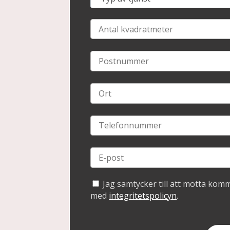
Jag samtycker till att motta kom
med
integritetspolicyn
.