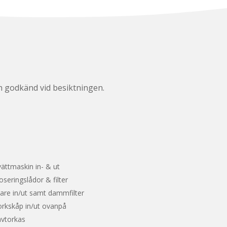
ch godkänd vid besiktningen.
ättmaskin in- & ut
seringslådor & filter
are in/ut samt dammfilter
orkskåp in/ut ovanpå
avtorkas