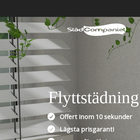
Flyttstädning

Offert inom 10 sekunder

Lägsta prisgaranti