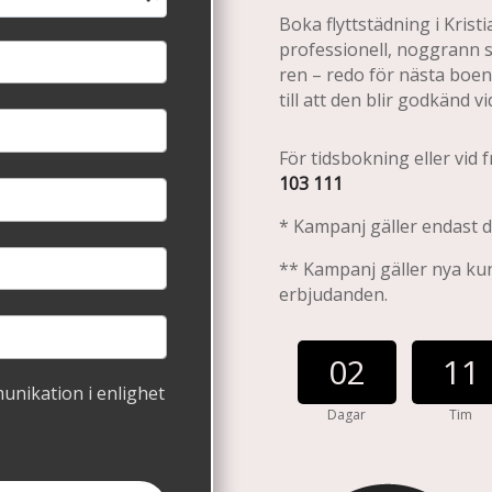
Boka flyttstädning i Kristi
professionell, noggrann 
ren – redo för nästa boen
till att den blir godkänd
För tidsbokning eller vid
103 111
* Kampanj gäller endast d
** Kampanj gäller nya ku
erbjudanden.
002
11
munikation i enlighet
Dagar
Tim