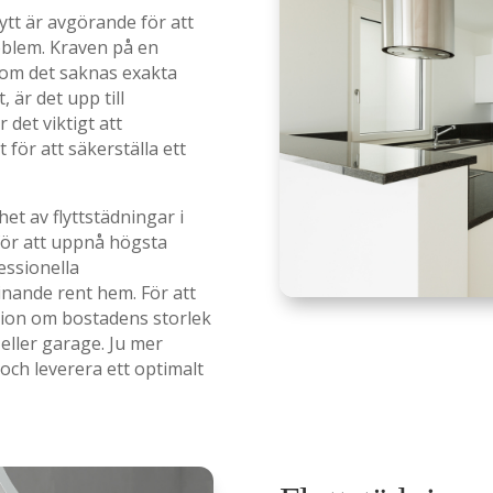
lytt är avgörande för att
oblem. Kraven på en
som det saknas exakta
, är det upp till
det viktigt att
för att säkerställa ett
t av flyttstädningar i
för att uppnå högsta
essionella
inande rent hem. För att
ation om bostadens storlek
eller garage. Ju mer
a och leverera ett optimalt