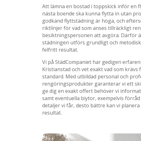
Att lämna en bostad i toppskick inför en f
nästa boende ska kunna flytta in utan pr
godkänd flyttstädning är höga, och efter
riktlinjer för vad som anses tillräckligt rent
besiktningspersonen att avgöra. Därför är 
städningen utförs grundligt och metodiskt 
felfritt resultat.
Vi på StädCompaniet har gedigen erfarenhe
Kristianstad och vet exakt vad som krävs 
standard. Med utbildad personal och prof
rengöringsprodukter garanterar vi ett sk
ge dig en exakt offert behöver vi inform
samt eventuella biytor, exempelvis förråd 
detaljer vi får, desto bättre kan vi planer
resultat.