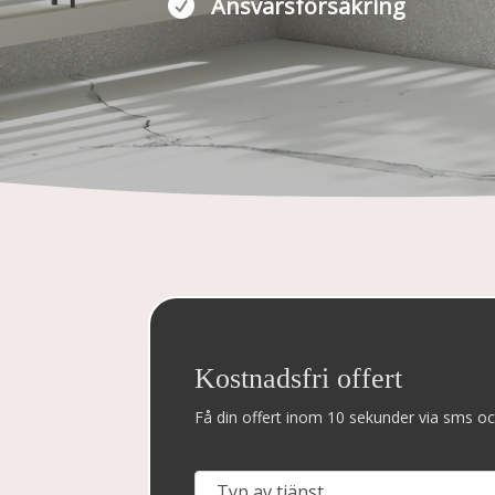

Ansvarsförsäkring
Kostnadsfri offert
Få din offert inom 10 sekunder via sms oc