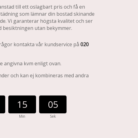
anstad till ett oslagbart pris och få en
städning som lämnar din bostad skinande
de. Vi garanterar högsta kvalitet och ser
 vid besiktningen utan bekymmer.
 frågor kontakta vår kundservice på
020
e angivna kvm enligt ovan.
nder och kan ej kombineras med andra
15
03
Min
Sek