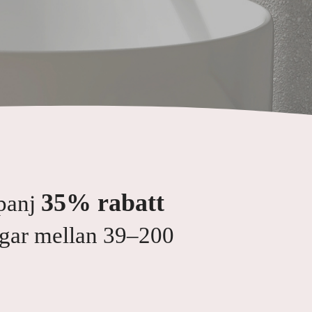
35% rabatt
panj
ngar mellan 39–200