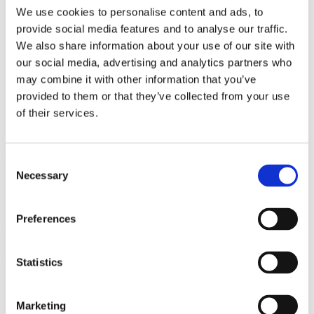
Avbokningsregler
We use cookies to personalise content and ads, to
provide social media features and to analyse our traffic.
Avbokning kan göras sju dagar innan städtillfället i annat fall sker
full debitering. Avbokningar måste ske på vardagar och ska
We also share information about your use of our site with
meddelas till kundtjänst via E-mail.
our social media, advertising and analytics partners who
may combine it with other information that you’ve
Frågor och svar om vår flyttstädning
provided to them or that they’ve collected from your use
of their services.
Hur mycket kostar en flyttstädning i Malmö?
Priset för en flyttstädning beror på faktorer som bostadens storlek,
antal rum och dess skick. Även eventuella tillvalstjänster, som
Consent
fönsterputsning eller djuprengöring av vitvaror, kan påverka priset.
Necessary
Selection
För att få ett exakt prisförslag rekommenderar vi att du begär en
kostnadsfri offert.
Preferences
Erbjuder ni garanti på flyttstädning Malmö?
Ja, vi erbjuder alltid städgaranti. Om du mot förmodan inte skulle
Statistics
vara nöjd eller om något skulle anmärkas vid besiktningen av
bostaden, åtgärdar vi det utan extra kostnad.
Marketing
Vårt mål är att du ska känna dig trygg med vår tjänst och att din