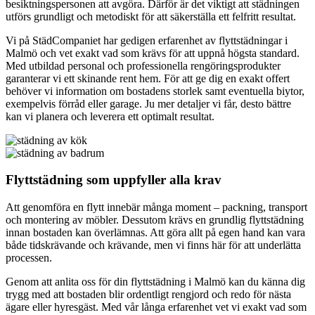
besiktningspersonen att avgöra. Därför är det viktigt att städningen
utförs grundligt och metodiskt för att säkerställa ett felfritt resultat.
Vi på StädCompaniet har gedigen erfarenhet av flyttstädningar i
Malmö och vet exakt vad som krävs för att uppnå högsta standard.
Med utbildad personal och professionella rengöringsprodukter
garanterar vi ett skinande rent hem. För att ge dig en exakt offert
behöver vi information om bostadens storlek samt eventuella biytor,
exempelvis förråd eller garage. Ju mer detaljer vi får, desto bättre
kan vi planera och leverera ett optimalt resultat.
Flyttstädning som uppfyller alla krav
Att genomföra en flytt innebär många moment – packning, transport
och montering av möbler. Dessutom krävs en grundlig flyttstädning
innan bostaden kan överlämnas. Att göra allt på egen hand kan vara
både tidskrävande och krävande, men vi finns här för att underlätta
processen.
Genom att anlita oss för din flyttstädning i Malmö kan du känna dig
trygg med att bostaden blir ordentligt rengjord och redo för nästa
ägare eller hyresgäst. Med vår långa erfarenhet vet vi exakt vad som