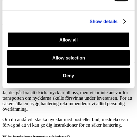
bostad blir godkänd vid slutbesiktningen.
Hur lång tid tar en flyttstädning?
Show details
Tiden för en flyttstädning varierar beroende på bostadens storlek och
skick. Generellt sett gäller följande:
Allow all
• Mindre bostäder (1-2 rum och kök): Cirka 4-6 timmar
• Större bostäder (3-5 rum och kök): Cirka 6-10 timmar
• Villor och större fastigheter: Kan ta en hel dag eller mer
Allow selection
Om bostaden kräver extra arbete, exempelvis vid ingrodd smuts eller
omfattande rengöring, kan städningen ta längre tid.
Deny
Kan jag skicka nycklarna till er?
Ja, det går bra att skicka nycklar till oss, men vi tar inte ansvar för
transporten om nycklarna skulle försvinna under leveransen. För att
säkerställa en trygg hantering rekommenderar vi alltid personlig
överlämning.
Om du ändå vill skicka nycklar med post eller bud, meddela oss i
förväg så att vi kan ge dig instruktioner för en säker hantering.
Vilka betalningsalternativ erbjuder ni?