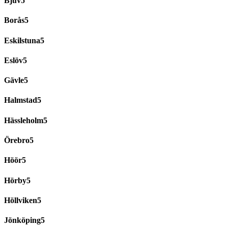
Bjuv
Borås
Eskilstuna
Eslöv
Gävle
Halmstad
Hässleholm
Örebro
Höör
Hörby
Höllviken
Jönköping