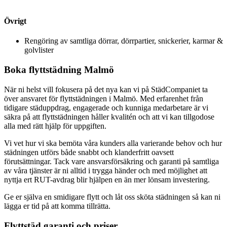
Övrigt
Rengöring av samtliga dörrar, dörrpartier, snickerier, karmar &
golvlister
Boka flyttstädning Malmö
När ni helst vill fokusera på det nya kan vi på StädCompaniet ta
över ansvaret för flyttstädningen i Malmö. Med erfarenhet från
tidigare städuppdrag, engagerade och kunniga medarbetare är vi
säkra på att flyttstädningen håller kvalitén och att vi kan tillgodose
alla med rätt hjälp för uppgiften.
Vi vet hur vi ska bemöta våra kunders alla varierande behov och hur
städningen utförs både snabbt och klanderfritt oavsett
förutsättningar. Tack vare ansvarsförsäkring och garanti på samtliga
av våra tjänster är ni alltid i trygga händer och med möjlighet att
nyttja ert RUT-avdrag blir hjälpen en än mer lönsam investering.
Ge er själva en smidigare flytt och låt oss sköta städningen så kan ni
lägga er tid på att komma tillrätta.
Flyttstäd garanti och priser