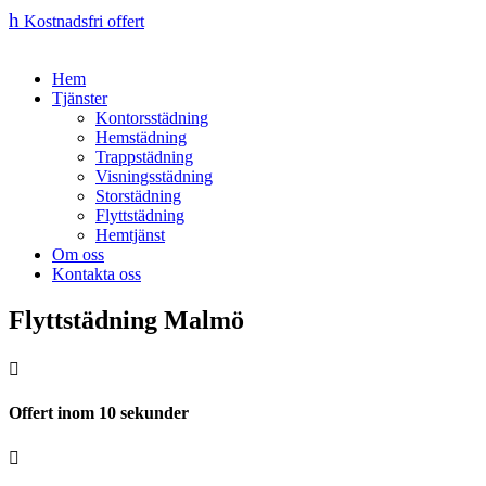
h
Kostnadsfri offert
Hem
Tjänster
Kontorsstädning
Hemstädning
Trappstädning
Visningsstädning
Storstädning
Flyttstädning
Hemtjänst
Om oss
Kontakta oss
Flyttstädning Malmö

Offert inom 10 sekunder
