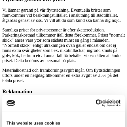
Vi lämnar garanti på vår flyttstädning. Eventuella brister som
framkommer vid besiktningstillfället, i anslutning till städtillfället,
åtgärdas genast av oss. Vi vill att du som kund ska känna dig nöjd.
Samtliga priser för privatpersoner är efter skattereduktion.
Parkeringskostnad tillkommer ifall detta förekommer. Priset ”normalt
skick” anses vara ytor som städats minst en gång i månaden.
”Normalt skick” enligt uträkningen ovan gäller endast om det ej
finns extra svårigheter som t.ex. nikotinfläckar, ingrodd smuts på
golv, kök, badrum etc. I annat fall förbehåller vi oss rätten att ändra
priset. Detta bedöms av personal på plats.
Materialkostnad och framkörningsavgift ingår. Om flyttstädningen
utförs under en helgdag tillkommer en extra avgift av 35% på det
totala priset.
Reklamation
Ni har tio dagar, efter genomförd flyttstädning, på er att göra en
reklamation. Om ni som kund själv åtgärdar fel innan
StädCompaniet kontaktas eller får möjlighet att kontrollera felet,
utgår ingen ersättning.
This website uses cookies