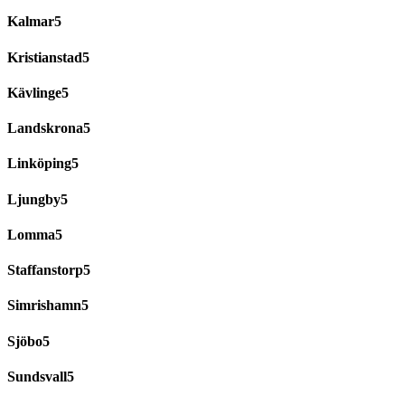
Kalmar
Kristianstad
Kävlinge
Landskrona
Linköping
Ljungby
Lomma
Staffanstorp
Simrishamn
Sjöbo
Sundsvall