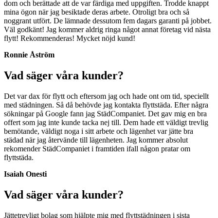
dom och berättade att de var färdiga med uppgiften. Trodde knappt
mina ögon när jag besiktade deras arbete. Otroligt bra och så
noggrant utfört. De lämnade dessutom fem dagars garanti på jobbet.
Väl godkänt! Jag kommer aldrig ringa något annat företag vid nästa
flytt! Rekommenderas! Mycket nöjd kund!
Ronnie Åström
Vad säger våra kunder?
Det var dax för flytt och eftersom jag och hade ont om tid, speciellt
med städningen. Så då behövde jag kontakta flyttstäda. Efter några
sökningar på Google fann jag StädCompaniet. Det gav mig en bra
offert som jag inte kunde tacka nej till. Dem hade ett väldigt trevlig
bemötande, väldigt noga i sitt arbete och lägenhet var jätte bra
städad när jag återvände till lägenheten. Jag kommer absolut
rekomender StädCompaniet i framtiden ifall någon pratar om
flyttstäda.
Isaiah Onesti
Vad säger våra kunder?
Jättetrevligt bolag som hjälpte mig med flyttstädningen i sista