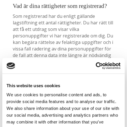
Vad är dina rättigheter som registrerad?
Som registrerad har du enligt gällande
lagstiftning ett antal rättigheter. Du har rätt till
att få ett utdrag som visar vilka
personuppgifter vi har registrerade om dig. Du
kan begära rättelse av felaktiga uppgifter och i
vissa fall radering av dina personuppgifter för
de fall att denna data inte längre är nödvändig
för det syfte den blev insamlad för. Tänkt dock
på att det kan finnas legala skyldigheter för oss
som hindrar en direkt radering, t.ex. krav i
bokförings- och skattelagstiftning.
This website uses cookies
Vill du framföra synpunkter eller klagomål till
We use cookies to personalise content and ads, to
en tillsynsmyndighet eller undrar något annat
provide social media features and to analyse our traffic.
om dina rättigheter kring personuppgifter som
We also share information about your use of our site with
behandlas av oss ska du vända dig till
our social media, advertising and analytics partners who
datainspektionen som är utsedd
may combine it with other information that you’ve
tillsynsmyndighet och därmed ansvarig för att