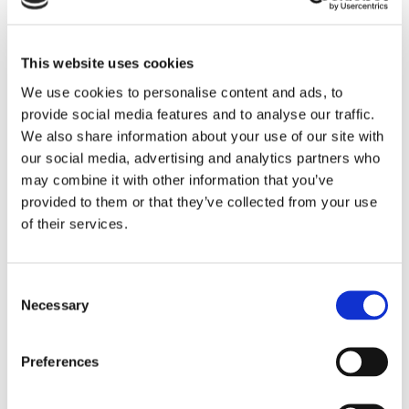
varierande behov och hur städningen utförs
både snabbt och klanderfritt oavsett
förutsättningar. Tack vare ansvarsförsäkring
This website uses cookies
och garanti på samtliga av våra tjänster är ni
alltid i trygga händer och med möjlighet att
We use cookies to personalise content and ads, to
nyttja ert RUT-avdrag blir hjälpen en än mer
provide social media features and to analyse our traffic.
lönsam investering.
We also share information about your use of our site with
our social media, advertising and analytics partners who
Ge er själva en smidigare flytt och låt oss sköta
may combine it with other information that you’ve
städningen så kan ni lägga er tid på att komma
provided to them or that they’ve collected from your use
tillrätta.
of their services.
Flyttstäd garanti och priser
Consent
Vi lämnar garanti på vår flyttstädning.
Necessary
Selection
Eventuella brister som framkommer vid
besiktningstillfället, i anslutning till
städtillfället, åtgärdas genast av oss. Vi vill att
Preferences
du som kund ska känna dig nöjd.