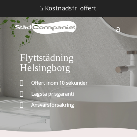
Kostnadsfri offert
h
Flyttstädning
Helsingborg

Offert inom 10 sekunder

Lägsta prisgaranti

Ansvarsförsäkring