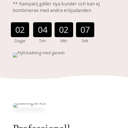
** Kampanj gäller nya kunder och kan ej
kombineras med andra erbjudanden.
002
04
02
06
Dagar
Tim
Min
Sek