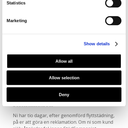
Samtliga priser för privatpersoner är efter
Statistics
skattereduktion. Parkeringskostnad tillkommer
ifall detta förekommer. Priset ”normalt skick”
anses vara ytor som städats minst en gång i
Marketing
månaden. ”Normalt skick” enligt uträkningen
ovan gäller endast om det ej finns extra
svårigheter som t.ex. nikotinfläckar, ingrodd
Show details
smuts på golv, kök, badrum etc. I annat fall
förbehåller vi oss rätten att ändra priset. Detta
bedöms av personal på plats.
Allow all
Materialkostnad och framkörningsavgift ingår.
Om flyttstädningen utförs under en helgdag
Allow selection
tillkommer en extra avgift av 35% på det totala
priset.
Deny
Reklamation
Ni har tio dagar, efter genomförd flyttstädning,
på er att göra en reklamation. Om ni som kund