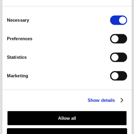
Kostnadsfri ombokning
Consent
Necessary
Selection
Fönsterputsning ut/insida
Preferences
Fri framkörningsavgift
Statistics
Marketing
Nöjd kundgaranti
Show details
Allow all