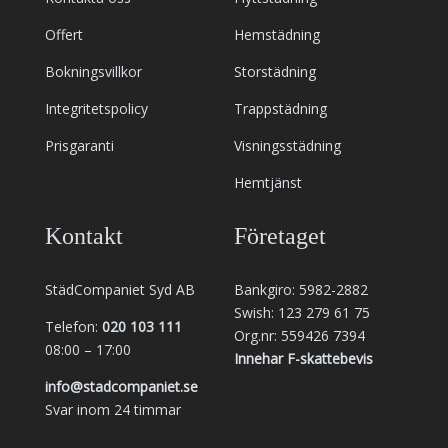
Offert
Hemstädning
Bokningsvillkor
Storstädning
Integritetspolicy
Trappstädning
Prisgaranti
Visningsstädning
Hemtjänst
Kontakt
Företaget
StädCompaniet Syd AB
Bankgiro: 5982-2882
Swish: 123 279 61 75
Telefon:
020 103 111
Org.nr: 559426 7394
08:00 – 17:00
Innehar F-skattebevis
info@stadcompaniet.se
Svar inom 24 timmar