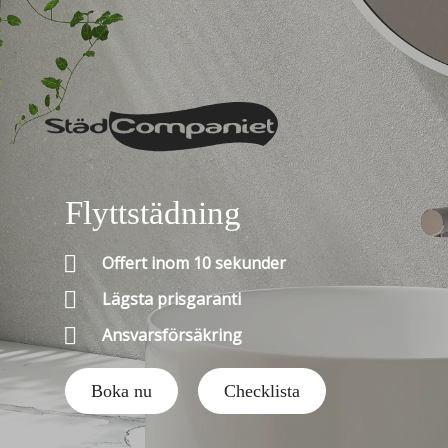
Flyttstädning

Offert inom 10 sekunder

Lägsta prisgaranti

Ansvarsförsäkring
Boka nu
Checklista