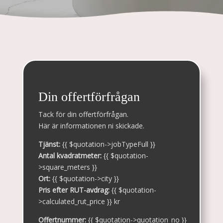
Din offertförfrågan
Tack för din offertförfrågan.
Här är informationen ni skickade.
Tjänst:
{{ $quotation->jobTypeFull }}
Antal kvadratmeter:
{{ $quotation-
>square_meters }}
Ort:
{{ $quotation->city }}
Pris efter RUT-avdrag:
{{ $quotation-
>calculated_rut_price }} kr
Offertnummer:
{{ $quotation->quotation_no }}