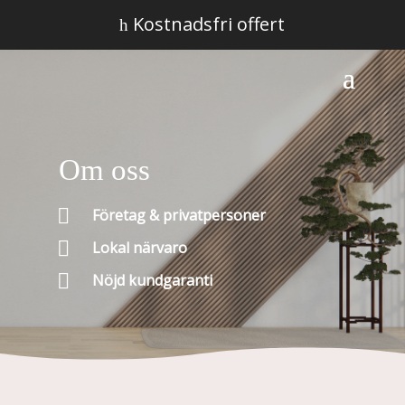
Kostnadsfri offert
h
Om oss

Företag & privatpersoner

Lokal närvaro

Nöjd kundgaranti