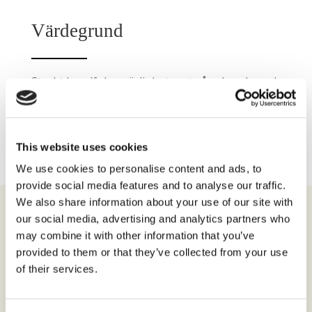
Värdegrund
Starkt kundfokus, ärlighet mot våra kunder och
innovativt tänkande är de kärnvärden som
driver vår verksamhet framåt.
This website uses cookies
We use cookies to personalise content and ads, to
provide social media features and to analyse our traffic.
We also share information about your use of our site with
our social media, advertising and analytics partners who
may combine it with other information that you’ve
Vi finns på följande orter
provided to them or that they’ve collected from your use
of their services.