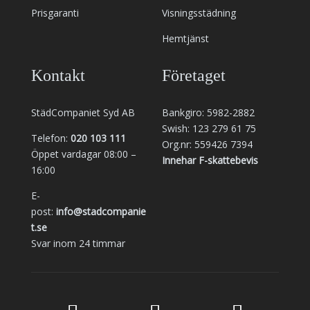
Prisgaranti
Visningsstädning
Hemtjänst
Kontakt
Företaget
StädCompaniet Syd AB
Bankgiro: 5982-2882
Swish: 123 279 61 75
Telefon:
020 103 111
Org.nr: 559426 7394
Öppet vardagar 08:00 –
Innehar F-skattebevis
16:00
E-
post:
info@stadcompanie
t.se
Svar inom 24 timmar