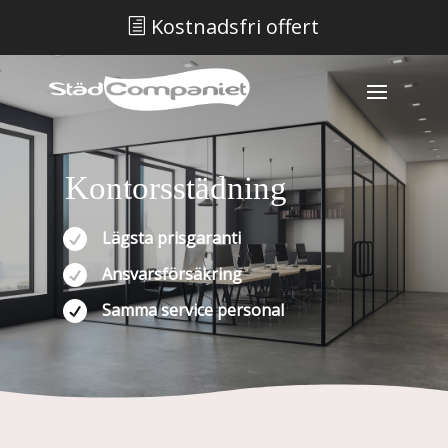
Kostnadsfri offert
h
Kontorsstädning

Lägsta prisgaranti

Ansvarsförsäkring

Samma service personal