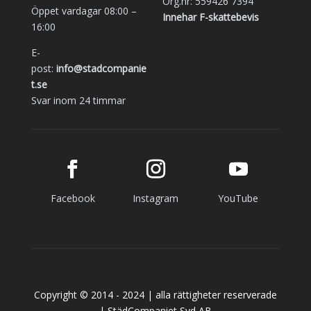
Org.nr: 559426 7394
Öppet vardagar 08:00 –
Innehar F-skattebevis
16:00
E-
post:
info@stadcompanie
t.se
Svar inom 24 timmar
Facebook
Instagram
YouTube
Copyright © 2014 - 2024 | alla rättigheter reserverade
| StädCompaniet Syd AB