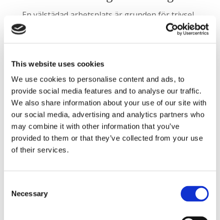
En välstädad arbetsplats är grunden för trivsel,
fokus och goda resultat. På StädCompaniet
erbjuder vi kontorsstädning för både små och
stora företag – med målet att skapa en ren,
funktionell och välkomnande miljö där alla kan
This website uses cookies
göra sitt bästa.
We use cookies to personalise content and ads, to
Varje uppdrag planeras i nära dialog med er
provide social media features and to analyse our traffic.
som kund. Tillsammans ser vi till att städningen
We also share information about your use of our site with
passar era lokaler, rutiner och behov – på ett
our social media, advertising and analytics partners who
sätt som förenklar vardagen och stärker
may combine it with other information that you’ve
arbetsmiljön.
provided to them or that they’ve collected from your use
of their services.
Har ni frågor eller vill ni ha en kostnadsfri
offert? Varmt välkomna att kontakta oss – vi
återkopplar snabbt och hjälper er vidare utan
Consent
krångel.
Necessary
Selection
Kvalitet och miljö i fokus