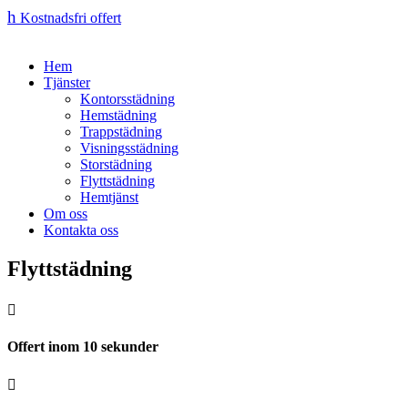
h
Kostnadsfri offert
Hem
Tjänster
Kontorsstädning
Hemstädning
Trappstädning
Visningsstädning
Storstädning
Flyttstädning
Hemtjänst
Om oss
Kontakta oss
Flyttstädning

Offert inom 10 sekunder
