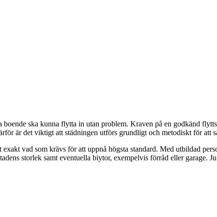
sta boende ska kunna flytta in utan problem. Kraven på en godkänd flytts
för är det viktigt att städningen utförs grundligt och metodiskt för att säke
 exakt vad som krävs för att uppnå högsta standard. Med utbildad perso
dens storlek samt eventuella biytor, exempelvis förråd eller garage. Ju m