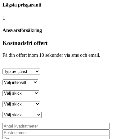
Lägsta prisgaranti

Ansvarsförsäkring
Kostnadsfri offert
Få din offert inom 10 sekunder via sms och email.