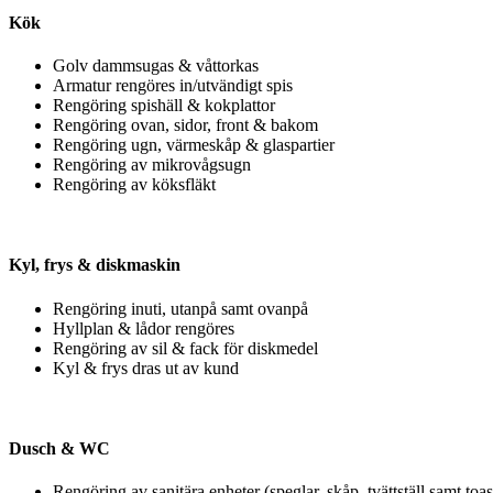
Kök
Golv dammsugas & våttorkas
Armatur rengöres in/utvändigt spis
Rengöring spishäll & kokplattor
Rengöring ovan, sidor, front & bakom
Rengöring ugn, värmeskåp & glaspartier
Rengöring av mikrovågsugn
Rengöring av köksfläkt
Kyl, frys & diskmaskin
Rengöring inuti, utanpå samt ovanpå
Hyllplan & lådor rengöres
Rengöring av sil & fack för diskmedel
Kyl & frys dras ut av kund
Dusch & WC
Rengöring av sanitära enheter (speglar, skåp, tvättställ samt toas