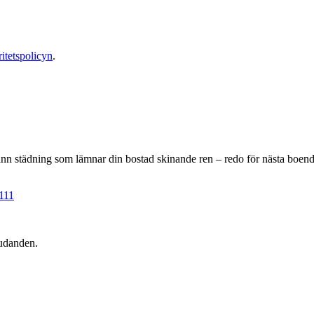
ritetspolicyn
.
grann städning som lämnar din bostad skinande ren – redo för nästa boende.
111
udanden.