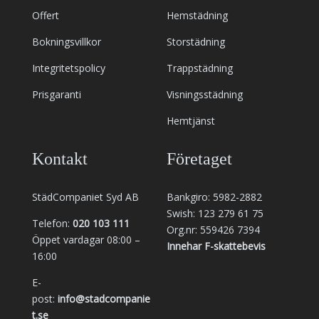
Offert
Hemstädning
Bokningsvillkor
Storstädning
Integritetspolicy
Trappstädning
Prisgaranti
Visningsstädning
Hemtjänst
Kontakt
Företaget
StädCompaniet Syd AB
Bankgiro: 5982-2882
Swish: 123 279 61 75
Telefon:
020 103 111
Org.nr: 559426 7394
Öppet vardagar 08:00 –
Innehar F-skattebevis
16:00
E-
post:
info@stadcompanie
t.se