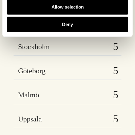
Vi finns på följande orter
Allow selection
Deny
Stockholm
Göteborg
Malmö
Uppsala