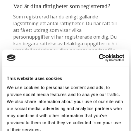
Vad är dina rättigheter som registrerad?
Som registrerad har du enligt gällande
lagstiftning ett antal rättigheter. Du har rätt till
att få ett utdrag som visar vilka
personuppgifter vi har registrerade om dig. Du
kan begära rättelse av felaktiga uppgifter och i
vissa fall radering av dina personuppgifter för
de fall att denna data inte längre är nödvändig
för det syfte den blev insamlad för. Tänkt dock
på att det kan finnas legala skyldigheter för oss
som hindrar en direkt radering, t.ex. krav i
This website uses cookies
bokförings- och skattelagstiftning.
We use cookies to personalise content and ads, to
provide social media features and to analyse our traffic.
Vill du framföra synpunkter eller klagomål till
en tillsynsmyndighet eller undrar något annat
We also share information about your use of our site with
om dina rättigheter kring personuppgifter som
our social media, advertising and analytics partners who
behandlas av oss ska du vända dig till
may combine it with other information that you’ve
datainspektionen som är utsedd
provided to them or that they’ve collected from your use
tillsynsmyndighet och därmed ansvarig för att
of their services.