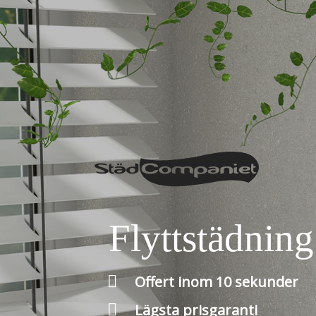
Flyttstädning

Offert inom 10 sekunder

Lägsta prisgaranti