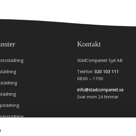
nster
Kontakt
orsstädning
StädCompaniet Syd AB
tstädning
Telefon:
020 103 111
08:00 – 17:00
städning
info@stadcompaniet.se
städning
Svar inom 24 timmar
pstädning
ingsstädning
tjänst
s