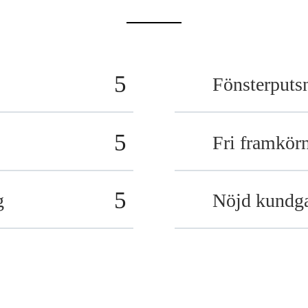
Fönsterputsn
Fri framkörn
g
Nöjd kundga