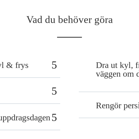
Vad du behöver göra
yl & frys
Dra ut kyl, 
väggen om du
Rengör pers
 uppdragsdagen