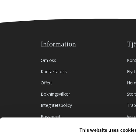
Information
Tjä
Om oss
Kont
Kontakta oss
Flyt
Offert
Hem
Bokningsvillkor
Stor
Integritetspolicy
Trap
Prisgaranti
Visn
Hem
This website uses cookie