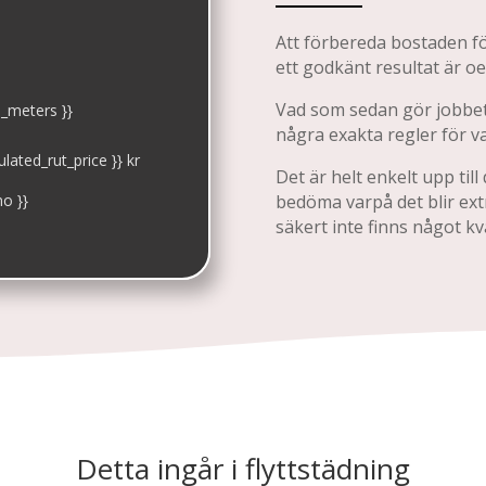
Att förbereda bostaden fö
ett godkänt resultat är o
Vad som sedan gör jobbet 
e_meters }}
några exakta regler för va
lated_rut_price }} kr
Det är helt enkelt upp til
bedöma varpå det blir extra
no }}
säkert inte finns något k
Detta ingår i flyttstädning