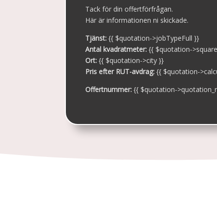
Tack för din offertförfrågan.
Här är informationen ni skickade.
Tjänst:
{{ $quotation->jobTypeFull }}
Antal kvadratmeter:
{{ $quotation->squar
Ort:
{{ $quotation->city }}
Pris efter RUT-avdrag:
{{ $quotation->calcu
Offertnummer:
{{ $quotation->quotation_