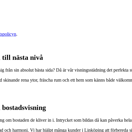
etspolicyn
.
till nästa nivå
sig från sin absolut bästa sida? Då är vår visningsstädning det perfekta 
Med skinande rena ytor, fräscha rum och ett hem som känns både välkomna
d bostadsvisning
ing om bostaden de kliver in i. Intrycket som bildas då kan påverka hela
rymd och harmoni. Vi har hjälpt många kunder i Linköping att förbereda si