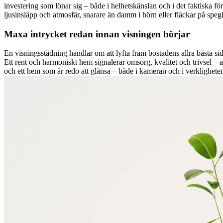
investering som lönar sig – både i helhetskänslan och i det faktiska förs
ljusinsläpp och atmosfär, snarare än damm i hörn eller fläckar på spegl
Maxa intrycket redan innan visningen börjar
En visningsstädning handlar om att lyfta fram bostadens allra bästa sidor
Ett rent och harmoniskt hem signalerar omsorg, kvalitet och trivsel – a
och ett hem som är redo att glänsa – både i kameran och i verklighete