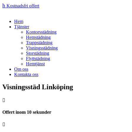
h
Kostnadsfri offert
Hem
Tjänster
Kontorsstädning
Hemstädning
Trappstädning
Visningsstädning
Storstädning
Flyttstädning
Hemtjänst
Om oss
Kontakta oss
Visningsstäd Linköping

Offert inom 10 sekunder
