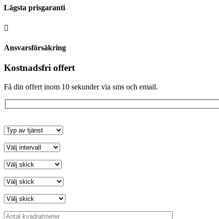
Lägsta prisgaranti

Ansvarsförsäkring
Kostnadsfri offert
Få din offert inom 10 sekunder via sms och email.