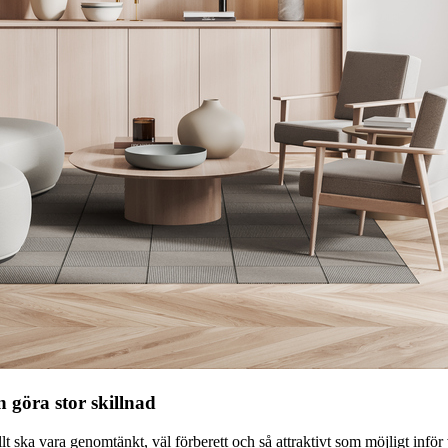
n göra stor skillnad
t allt ska vara genomtänkt, väl förberett och så attraktivt som möjligt infö