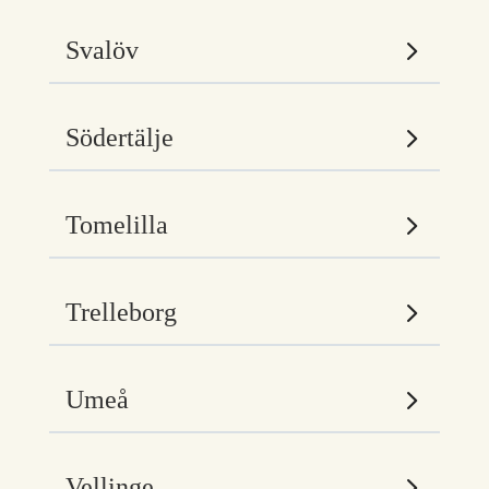
Svalöv
Södertälje
Tomelilla
Trelleborg
Umeå
Vellinge