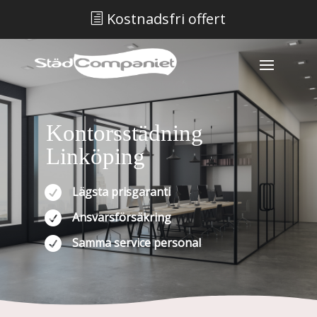
Kostnadsfri offert
h
Kontorsstädning
Linköping

Lägsta prisgaranti

Ansvarsförsäkring

Samma service personal