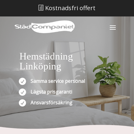
Kostnadsfri offert
h
Hemstädning
Linköping

Samma service personal

Lägsta prisgaranti

Ansvarsförsäkring