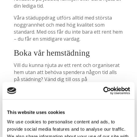
din lediga tid.
Våra städuppdrag utförs alltid med största
noggrannhet och med hög kvalitet som
standard. Med oss får du inte bara ett rent hem
– du får en smidigare vardag.
Boka vår hemstädning
Vill du kunna njuta av ett rent och organiserat
hem utan att behöva spendera någon tid alls
på städning? Vänd dig till oss på
StädCompaniet så tar våra ambitiösa och
kunniga städare på sig ansvaret.
Trygg och flexibel städhjälp
This website uses cookies
med garanti
We use cookies to personalise content and ads, to
provide social media features and to analyse our traffic.
För oss är din trygghet alltid högsta prioritet.
We also share information about your use of our site with