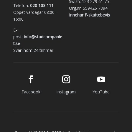
Swish: 123 279 61 75
Telefon:
020 103 111
Org.nr: 559426 7394
Öppet vardagar 08:00 –
Innehar F-skattebevis
16:00
E-
post:
info@stadcompanie
t.se
Svar inom 24 timmar
Facebook
Instagram
YouTube