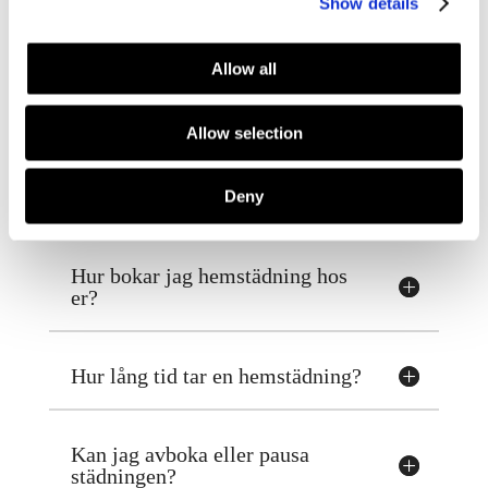
Show details
Vad är minimitiden för
hemstädning?
Allow all
Minsta bokningsbara tid för hemstädning
är 2 timmar per tillfälle. Det gäller även
Allow selection
om arbetet skulle ta kortare tid, då detta
är vår lägsta gräns för att kunna planera
och säkerställa kvalitet.
Deny
Hur bokar jag hemstädning hos
er?
Hur lång tid tar en hemstädning?
Kan jag avboka eller pausa
städningen?