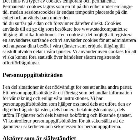
Det finns två typer av cookies temporära och permanenta.
Permanenta cookies lagras som en fil på din enhet under en längre
tid, medan sessionscookies är endast temporärt placerade på din
enhet och används bara under den
tid du surfar på sidan och försvinner därefter direkt. Cookies
används till att ge dig som besökare hos www.stadcompaniet.se
tillgång till olika funktioner. I en cookie är det möjligt att registrera
en användares surfande och vi använder cookies för att administrera
och anpassa dina besök i våra tjänster samt erbjuda tillgång till
särskilt utvalda delar i våra tjänster. Vi använder även cookies för att
vi ska kunna föra statistik över händelser såsom registrerade
offertförfrågningar.
Personuppgiftsbiträden
I en del situationer är det nödvändigt för oss att anlita andra parter.
Ett personuppgiftsbiträde är ett företag som behandlar information
för vår räkning och enligt våra instruktioner. Vi har
personuppgiftsbiträden som hjälper oss med dels att utföra den av
dig efterfrågade tjänsten, dels hantera betalningslösningar, dels
utföra IT-tjänster och dels hantera bokföring och liknande tjänster.
Vi kontrollerar personuppgiftsbiträden för att säkerställa att de
garanterar säkerheten och sekretessen för personuppgifterna.
Aktörer som är självständigt