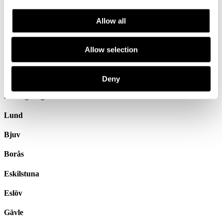
Stockholm
Allow all
Göteborg
Allow selection
Malmö
Uppsala
Deny
Helsingborg
Lund
Bjuv
Borås
Eskilstuna
Eslöv
Gävle