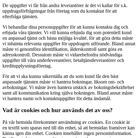
De uppgifter vi får från andra leverantörer är det vi kallar för s.k.
uppdragsförfrågningar från företag som du kontaktat för att
efterfråga tjänsten.
Vi behandlar dina personuppgifter för att kunna kontakta dig och
erbjuda våra tjänster. Vi vill kunna erbjuda dig som potentiell kund
en anpassad tjänst och bästa möjliga kvalité, för att göra detta måste
vi inhämta relevanta uppgifter för uppdragets utförande. Bland annat
måste vi genomföra identifikation, ålderskontroll samt göra en
adresskontroll. Dessutom måste vi vidarebefordra nödvändiga
uppgifter till våra underleverantörer, betaltjänstleverantörer och
kreditupplysningsföretag.
För att vi ska kunna säkerställa att du som kund får den bäst
anpassade tjänsten måste vi hantera bokningar, liksom om- och
avbokningar. Vi måste även hantera utskick av bokningsbekräftelser
samt all kommunikation kring själva bokningen. Bland annat måste
vi hantera namn och kontaktuppgifter för detta ändamål.
Vad är cookies och hur används det av oss?
På vår hemsida förekommer användning av cookies. En cookie är
en textfil som sparas ned till din enhet, så att hemsidan framöver kan
känna igen din enhet. Cookien innehåller ingen personinformation.