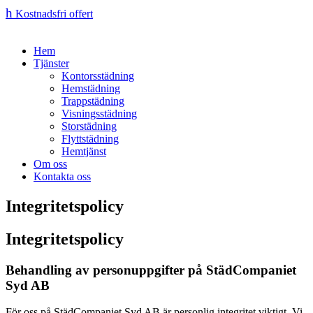
h
Kostnadsfri offert
Hem
Tjänster
Kontorsstädning
Hemstädning
Trappstädning
Visningsstädning
Storstädning
Flyttstädning
Hemtjänst
Om oss
Kontakta oss
Integritetspolicy
Integritetspolicy
Behandling av personuppgifter på StädCompaniet
Syd AB
För oss på StädCompaniet Syd AB är personlig integritet viktigt. Vi