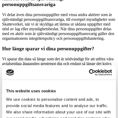
personuppgiftsansvariga
Vi delar även dina personuppgifter med vissa andra aktörer som är
självständigt personuppgiftsansvariga, till exempel myndigheter som
Skatteverket, när vi är skyldiga att lämna ut sådana uppgifter med
stöd av lag eller myndighetsbeslut. När dina personuppgifter delas
med en aktör som är självständigt personuppgiftsansvarig gäller den
organisationens integritetspolicy och personuppgiftshantering.
Hur länge sparar vi dina personuppgifter?
Vi sparar din data så länge som det är nödvändigt för att utföra våra
avtalsenliga åtaganden gentemot dig och endast så länge det krävs
enligt lagstadgade lagringstider. När vi sparar din data för andra
syften
än för våra avtalsenliga åtaganden, t.ex. för att uppfylla krav på
bokföring och andra regulatoriska kapitalkrav, sparar vi dina
personuppgifter så länge som det är nödvändigt och/eller lagstadgat
This website uses cookies
för respektive syfte. Vissa uppgifter i bokföringen behöver på grund
av lagstiftning till exempel sparas minst sju år.
We use cookies to personalise content and ads, to
provide social media features and to analyse our traffic.
Vad är dina rättigheter som registrerad?
We also share information about your use of our site with
Som registrerad har du enligt gällande lagstiftning ett antal