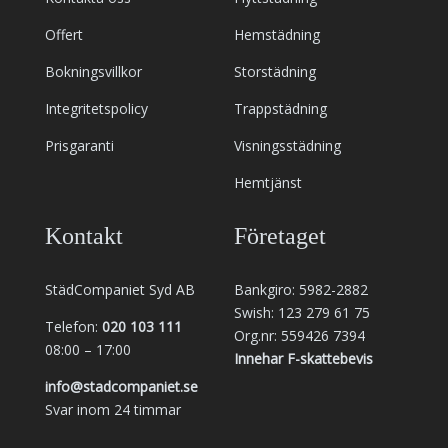
Offert
Hemstädning
Bokningsvillkor
Storstädning
Integritetspolicy
Trappstädning
Prisgaranti
Visningsstädning
Hemtjänst
Kontakt
Företaget
StädCompaniet Syd AB
Bankgiro: 5982-2882
Swish: 123 279 61 75
Telefon:
020 103 111
Org.nr: 559426 7394
08:00 – 17:00
Innehar F-skattebevis
info@stadcompaniet.se
Svar inom 24 timmar