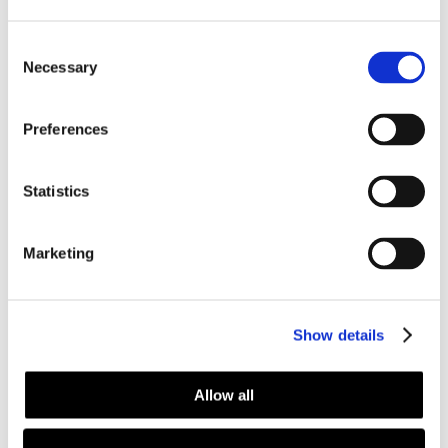
Kostnadsfri ombokning
Consent
Necessary
Selection
Fönsterputsning ut/insida
Preferences
Fri framkörningsavgift
Statistics
Marketing
Nöjd kundgaranti
Show details
Allow all