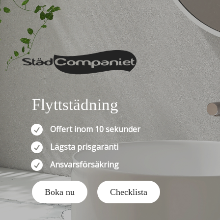
Flyttstädning

Offert inom 10 sekunder

Lägsta prisgaranti

Ansvarsförsäkring
Boka nu
Checklista