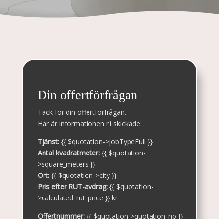
Din offertförfrågan
Tack för din offertförfrågan.
Här är informationen ni skickade.
Tjänst:
{{ $quotation->jobTypeFull }}
Antal kvadratmeter:
{{ $quotation-
>square_meters }}
Ort:
{{ $quotation->city }}
Pris efter RUT-avdrag:
{{ $quotation-
>calculated_rut_price }} kr
Offertnummer:
{{ $quotation->quotation_no }}