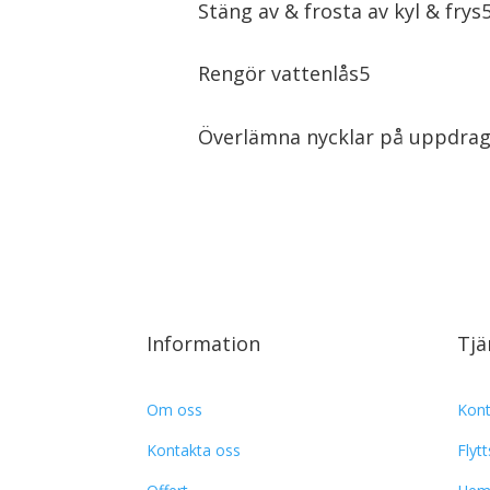
Stäng av & frosta av kyl & frys
Rengör vattenlås
Överlämna nycklar på uppdra
Information
Tjä
Om oss
Kont
Kontakta oss
Flyt