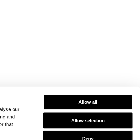
YouTube
Allow all
alyse our
ing and
Allow selection
r that
Deny