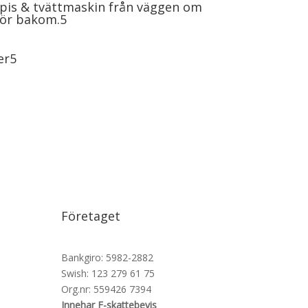
 spis & tvättmaskin från väggen om
ngör bakom.
er
Företaget
Bankgiro: 5982-2882
Swish: 123 279 61 75
Org.nr: 559426 7394
Innehar F-skattebevis