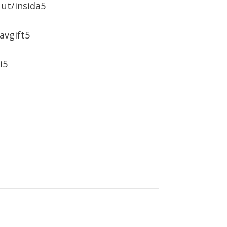
ut/insida
avgift
i