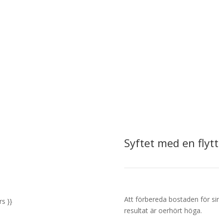
Syftet med en flyt
Att förbereda bostaden för si
s }}
resultat är oerhört höga.