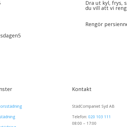
Dra ut kyl, frys,
du vill att vi re
Rengör persienn
gsdagen
nster
Kontakt
orsstädning
StädCompaniet Syd AB
tstädning
Telefon:
020 103 111
08:00 – 17:00