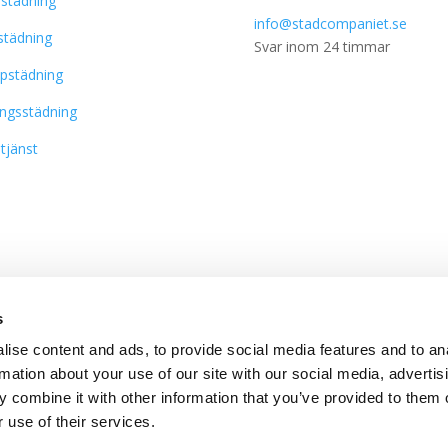
städning
info@stadcompaniet.se
städning
Svar inom 24 timmar
pstädning
ingsstädning
tjänst
Instagram
s
ise content and ads, to provide social media features and to an
rmation about your use of our site with our social media, advertis
 combine it with other information that you’ve provided to them o
 use of their services.