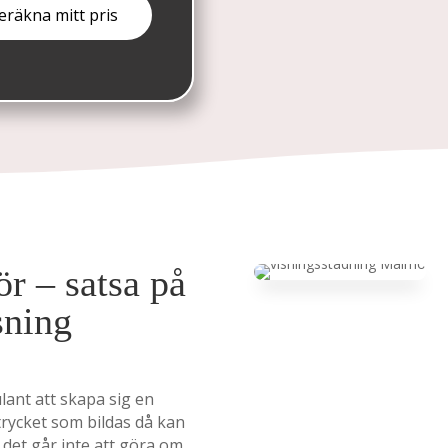
ör – satsa på
sning
lant att skapa sig en
trycket som bildas då kan
det går inte att göra om.