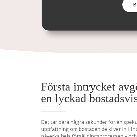
Första intrycket avg
en lyckad bostadsvi
Det tar bara några sekunder för en speku
uppfattning om bostaden de kliver in i. In
påverka hela försäljningsprocessen – och 