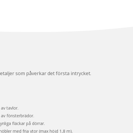
etaljer som påverkar det första intrycket.
v tavlor.
av fönsterbrädor.
ynliga fläckar på dörrar.
öbler med fria ytor (max höjd 1,8 m).