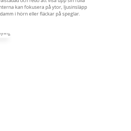
 välstädad och redo att visa upp sin fulla
nterna kan fokusera på ytor, ljusinsläpp
damm i hörn eller fläckar på speglar.