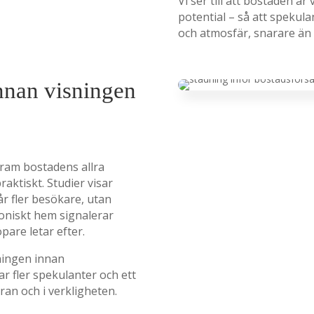
Vi ser till att bostaden är
potential – så att spekula
och atmosfär, snarare än 
nnan visningen
fram bostadens allra
raktiskt. Studier visar
år fler besökare, utan
moniskt hem signalerar
öpare letar efter.
ningen innan
ar fler spekulanter och ett
an och i verkligheten.