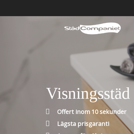
Visningsstä

Offert inom 10 sekunder

Lägsta prisgaranti