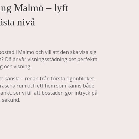
ing Malmö – lyft
ästa nivå
bostad i Malmö och vill att den ska visa sig
a? Då är vår visningsstädning det perfekta
g och visning.
ätt känsla – redan från första ögonblicket.
fräscha rum och ett hem som känns både
t, ser vi till att bostaden gör intryck på
a sekund.