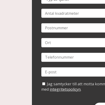
Jag samtycker till att motta kom
med
integritetspolicyn
.