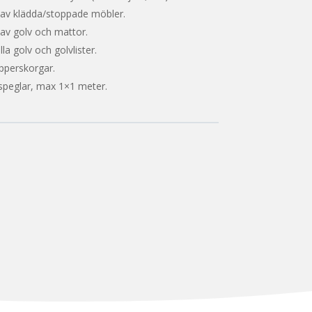
v klädda/stoppade möbler.
v golv och mattor.
la golv och golvlister.
pperskorgar.
 speglar, max 1×1 meter.