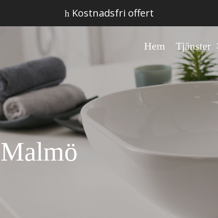
Kostnadsfri offert
h
Hem
Tjänster
d Malmö