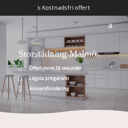
Kostnadsfri offert
h
Storstädning Malmö

Offert inom 10 sekunder

Lägsta prisgaranti

Ansvarsförsäkring