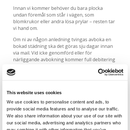
Innan vi kommer behöver du bara plocka
undan föremål som står i vägen, som
blomkrukor eller andra lösa prylar – resten tar
vi hand om.
Om ni av någon anledning tvingas avboka en
bokad städning ska det göras sju dagar innan
via mail. Vid icke genomförd eller för
närliggande avbokning kommer full debitering
gälla.
Garanti och priser
Vi lämnar garanti på storstädningen. Eventuella
This website uses cookies
brister som framkommer vid
We use cookies to personalise content and ads, to
besiktningstillfället, i anslutning till
provide social media features and to analyse our traffic.
städtillfället, åtgärdas genast av oss.
We also share information about your use of our site with
Reklamation
our social media, advertising and analytics partners who
may combine it with other information that you’ve