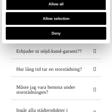
Allow all
För att ge dig ett exakt prisförslag
behöver vi veta mer om bostaden och
Allow selection
dina specifika önskemål. Begär gärna en
kostnadsfri offert – det går snabbt och är
helt utan förpliktelser.
Deny
Erbjuder ni nöjd-kund-garanti??
Hur lång tid tar en storstädning?
Måste jag vara hemma under
storstädningen?
Ingår alla städprodukter i