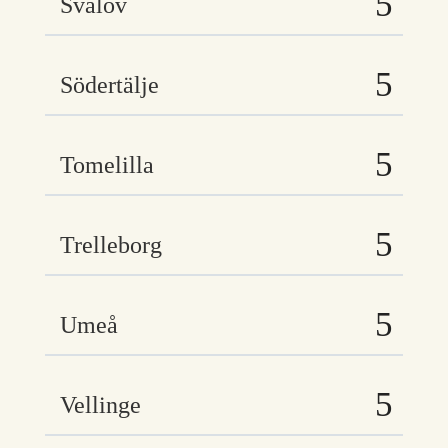
Svalöv
Södertälje
Tomelilla
Trelleborg
Umeå
Vellinge