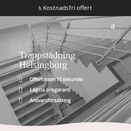
Kostnadsfri offert
h
Trappstädning
Helsingborg

Offert inom 10 sekunder

Lägsta prisgaranti

Ansvarsförsäkring