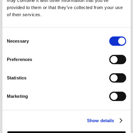
may combine it with other information that you’ve
trappstädning
provided to them or that they’ve collected from your use
of their services.
Varför välja StädCompaniet för
trappstädning?
Consent
Necessary
Selection
Vi tror på långsiktighet – både i våra
kundrelationer och medarbetarskap. Vår
personal är vår viktigaste resurs, och
Preferences
genom att skapa goda arbetsvillkor,
trygghet och trivsel kan vi också
säkerställa städning med hög kvalitet. När
Statistics
du anlitar oss vet du att arbetet utförs av
engagerade medarbetare – något som
Marketing
märks i resultatet.
Hur ofta bör ett trapphus städas?
Show details