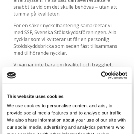
snabbt ta vid om det skulle behövas – utan att
tumma på kvaliteten.
För en säker nyckelhantering samarbetar vi
med SSF, Svenska Stöldskyddsföreningen. Alla
nycklar som vi kvitterar ut får en personlig
Stöldskyddsbricka som sedan fäst tillsammans
med tillhörande nycklar.
Vi värnar inte bara om kvalitet och trygghet,
utan också om miljön. Därför använder vi
miljömärkta rengöringsmedel, minimerar
vattenförbrukningen och väljer
torrstädningsmetoder när det är möjligt. Vårt
This website uses cookies
städmaterial – som trasor och moppar – tvättas
och återanvänds, och vi följer era rutiner för
We use cookies to personalise content and ads, to
sopsortering.
provide social media features and to analyse our traffic.
We also share information about your use of our site with
our social media, advertising and analytics partners who
Frågor och svar om