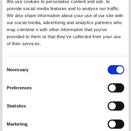
We use cookies to personalise content and ads, to
provide social media features and to analyse our traffic.
We also share information about your use of our site with
Begär gratis offert
our social media, advertising and analytics partners who
may combine it with other information that you’ve
För övriga tjänster, begär en gratis offert redan idag.
provided to them or that they’ve collected from your use
Vi finns på följande orter
of their services.
Stockholm
Consent
Göteborg
Necessary
Selection
Malmö
Preferences
Uppsala
Helsingborg
Statistics
Lund
Marketing
Bjuv