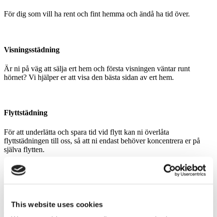
För dig som vill ha rent och fint hemma och ändå ha tid över.
Visningsstädning
Är ni på väg att sälja ert hem och första visningen väntar runt
hörnet? Vi hjälper er att visa den bästa sidan av ert hem.
Flyttstädning
För att underlätta och spara tid vid flytt kan ni överlåta
flyttstädningen till oss, så att ni endast behöver koncentrera er på
själva flytten.
Hemtjänst
För dig som är äldre och ännu inte utnyttjar kommunal hemtjänst
This website uses cookies
eller som vill använda oss som ett komplement.