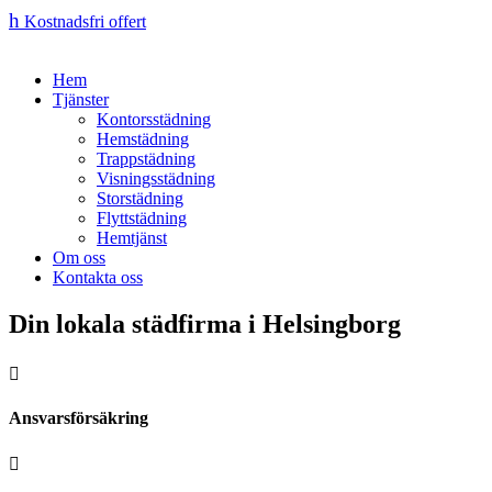
h
Kostnadsfri offert
Hem
Tjänster
Kontorsstädning
Hemstädning
Trappstädning
Visningsstädning
Storstädning
Flyttstädning
Hemtjänst
Om oss
Kontakta oss
Din lokala städfirma i Helsingborg

Ansvarsförsäkring
