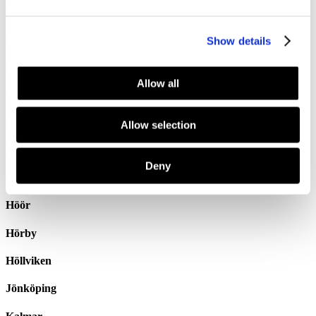
Borås
Eskilstuna
Show details
Eslöv
Allow all
Gävle
Halmstad
Allow selection
Hässleholm
Deny
Örebro
Höör
Hörby
Höllviken
Jönköping