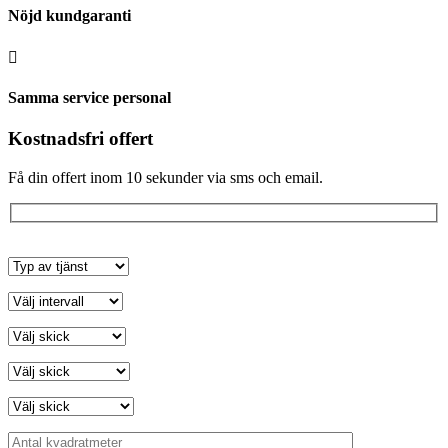
Nöjd kundgaranti

Samma service personal
Kostnadsfri offert
Få din offert inom 10 sekunder via sms och email.