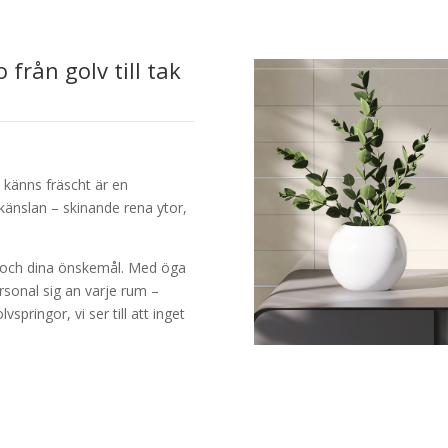
från golv till tak
 känns fräscht är en
 känslan – skinande rena ytor,
k och dina önskemål. Med öga
ersonal sig an varje rum –
springor, vi ser till att inget