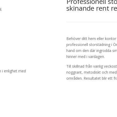
Professionell st
skinande rent re
l.
Behöver ditt hem eller kontor
professionell storstädning i Ör
hand om den där ingrodda sm
hinner med i vardagen.
Till skillnad från vanlig vecko
n i enlighet med
noggrant, metodiskt och med 
områden. Resultatet blir ett 