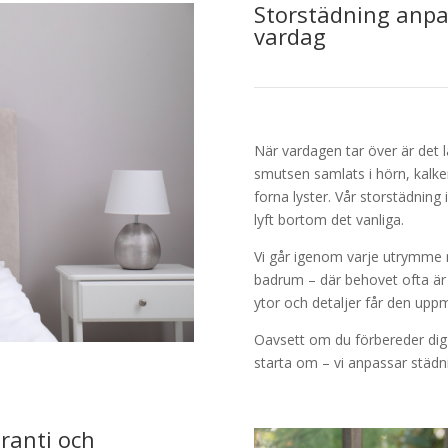
Storstädning anpas
vardag
När vardagen tar över är det lä
smutsen samlats i hörn, kalke
forna lyster. Vår storstädning
lyft bortom det vanliga.
Vi går igenom varje utrymme 
badrum – där behovet ofta är
ytor och detaljer får den upp
Oavsett om du förbereder dig i
starta om – vi anpassar städni
ranti och