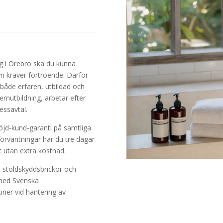
g i Örebro ska du kunna
hem kräver förtroende. Därför
både erfaren, utbildad och
rnutbildning, arbetar efter
essavtal.
nöjd-kund-garanti på samtliga
förväntningar har du tre dagar
det utan extra kostnad.
a stöldskyddsbrickor och
 med Svenska
tiner vid hantering av