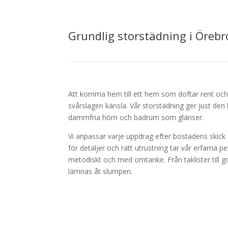
Grundlig storstädning i Örebro 
Att komma hem till ett hem som doftar rent och
svårslagen känsla. Vår storstädning ger just den
dammfria hörn och badrum som glänser.
Vi anpassar varje uppdrag efter bostadens skic
för detaljer och rätt utrustning tar vår erfarna p
metodiskt och med omtanke. Från taklister till golv
lämnas åt slumpen.