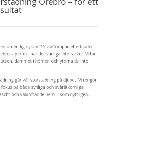
orstädning Örebro – för ett
sultat
 en ordentlig nystart? StädCompaniet erbjuder
ebro – perfekt när det vanliga inte räcker. Vi tar
utsen, dammet i hörnen och ytorna du inte
städning går vår storstädning på djupet. Vi rengör
fokus på både synliga och svåråtkomliga
fräscht och väldoftande hem – som nytt igen.