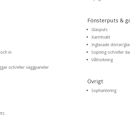
Fönsterputs & g
Glasputs
Karmtvätt
Inglasade dörrar/gla
 och in
Sopning och/eller 
Våttorkning
ggar och/eller väggpaneler
Övrigt
Sophantering
tc.