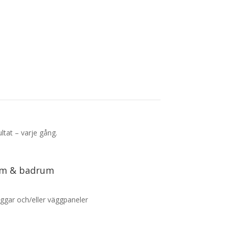
ltat – varje gång.
um & badrum
äggar och/eller väggpaneler