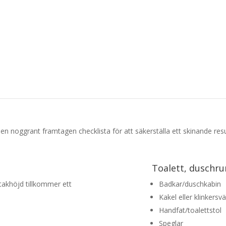
n en noggrant framtagen checklista för att säkerställa ett skinande resu
Toalett, duschr
takhöjd tillkommer ett
Badkar/duschkabin
Kakel eller klinkersv
Handfat/toalettstol
Speglar