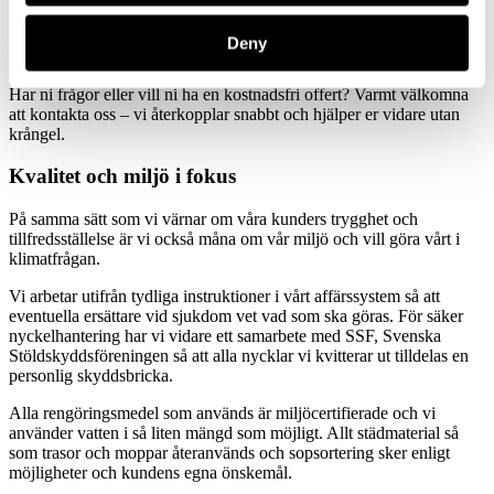
Varje uppdrag planeras i nära dialog med er som kund. Tillsammans
ser vi till att städningen passar era lokaler, rutiner och behov – på ett
Deny
sätt som förenklar vardagen och stärker arbetsmiljön.
Har ni frågor eller vill ni ha en kostnadsfri offert? Varmt välkomna
att kontakta oss – vi återkopplar snabbt och hjälper er vidare utan
krångel.
Kvalitet och miljö i fokus
På samma sätt som vi värnar om våra kunders trygghet och
tillfredsställelse är vi också måna om vår miljö och vill göra vårt i
klimatfrågan.
Vi arbetar utifrån tydliga instruktioner i vårt affärssystem så att
eventuella ersättare vid sjukdom vet vad som ska göras. För säker
nyckelhantering har vi vidare ett samarbete med SSF, Svenska
Stöldskyddsföreningen så att alla nycklar vi kvitterar ut tilldelas en
personlig skyddsbricka.
Alla rengöringsmedel som används är miljöcertifierade och vi
använder vatten i så liten mängd som möjligt. Allt städmaterial så
som trasor och moppar återanvänds och sopsortering sker enligt
möjligheter och kundens egna önskemål.