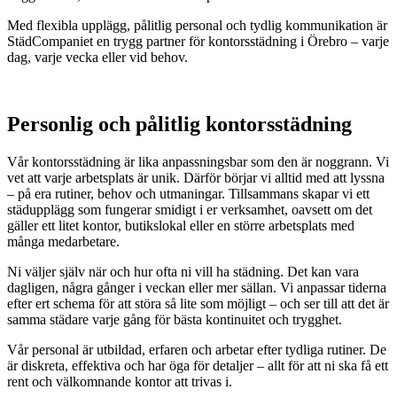
Med flexibla upplägg, pålitlig personal och tydlig kommunikation är
StädCompaniet en trygg partner för kontorsstädning i Örebro – varje
dag, varje vecka eller vid behov.
Personlig och pålitlig kontorsstädning
Vår kontorsstädning är lika anpassningsbar som den är noggrann. Vi
vet att varje arbetsplats är unik. Därför börjar vi alltid med att lyssna
– på era rutiner, behov och utmaningar. Tillsammans skapar vi ett
städupplägg som fungerar smidigt i er verksamhet, oavsett om det
gäller ett litet kontor, butikslokal eller en större arbetsplats med
många medarbetare.
Ni väljer själv när och hur ofta ni vill ha städning. Det kan vara
dagligen, några gånger i veckan eller mer sällan. Vi anpassar tiderna
efter ert schema för att störa så lite som möjligt – och ser till att det är
samma städare varje gång för bästa kontinuitet och trygghet.
Vår personal är utbildad, erfaren och arbetar efter tydliga rutiner. De
är diskreta, effektiva och har öga för detaljer – allt för att ni ska få ett
rent och välkomnande kontor att trivas i.