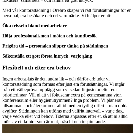
fokusera, samarbeta – och lämna ett gott intryck.
Med vår kontorsstädning i Örebro skapar vi rätt förutsättningar för er
personal, era besökare och ert varumärke. Vi hjälper er att:
Öka trivseln bland medarbetare
Höja professionalismen i möten och kundbesök
Frigöra tid – personalen slipper tänka på städningen
Säkerställa ett gott första intryck, varje gång
Flexibelt och efter era behov
Ingen arbetsplats är den andra lik – och därför erbjuder vi
kontorsstädning som formas efter just era förutsättningar. Vi utgår
från ett välbeprövat upplägg som vi sedan finjusterar efter era
prioriteringar. Vill ni att vi fokuserar extra på gemensamma ytor,
konferensrum eller hygienutrymmen? Inga problem. Vi planerar
tillsammans och återkommer alltid med en tydlig offert – utan dolda
avgifter. Städningen kan utföras med valfritt intervall – varje dag,
varje vecka eller vid behov. Tiderna anpassas efter er, så att ni alltid
möts av ett kontor som är rent, fräscht och inspirerande.