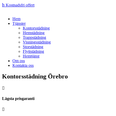
h
Kostnadsfri offert
Hem
Tjänster
Kontorsstädning
Hemstädning
Trappstädning
Visningsstädning
Storstädning
Flyttstädning
Hemtjänst
Om oss
Kontakta oss
Kontorsstädning Örebro

Lägsta prisgaranti
