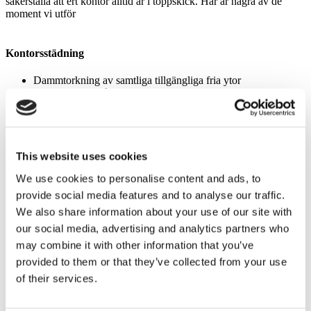
säkerställa att ert kontor alltid är i toppskick. Här är några av de
moment vi utför
Kontorsstädning
Dammtorkning av samtliga tillgängliga fria ytor
Golv moppas, våttorkas vid behov
Dammsugning av mjuka mattor
Lunchrum
This website uses cookies
We use cookies to personalise content and ads, to
Dammtorkning av fria ytor på möbler
provide social media features and to analyse our traffic.
Rengöring av fria ytor på diskbänkar
Golv moppas och våttorkas
We also share information about your use of our site with
our social media, advertising and analytics partners who
may combine it with other information that you’ve
Entréer & korridorer
provided to them or that they’ve collected from your use
of their services.
Golv moppas & våttorkas vid behov