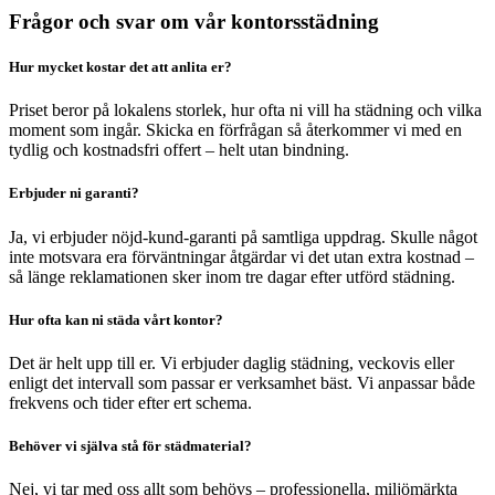
Frågor och svar om vår kontorsstädning
Hur mycket kostar det att anlita er?
Priset beror på lokalens storlek, hur ofta ni vill ha städning och vilka
moment som ingår. Skicka en förfrågan så återkommer vi med en
tydlig och kostnadsfri offert – helt utan bindning.
Erbjuder ni garanti?
Ja, vi erbjuder nöjd-kund-garanti på samtliga uppdrag. Skulle något
inte motsvara era förväntningar åtgärdar vi det utan extra kostnad –
så länge reklamationen sker inom tre dagar efter utförd städning.
Hur ofta kan ni städa vårt kontor?
Det är helt upp till er. Vi erbjuder daglig städning, veckovis eller
enligt det intervall som passar er verksamhet bäst. Vi anpassar både
frekvens och tider efter ert schema.
Behöver vi själva stå för städmaterial?
Nej, vi tar med oss allt som behövs – professionella, miljömärkta