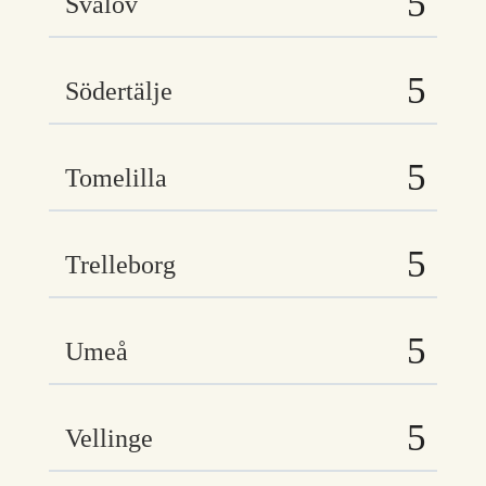
Svalöv
Södertälje
Tomelilla
Trelleborg
Umeå
Vellinge