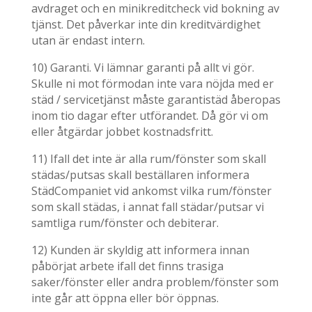
avdraget och en minikreditcheck vid bokning av
tjänst. Det påverkar inte din kreditvärdighet
utan är endast intern.
10) Garanti. Vi lämnar garanti på allt vi gör.
Skulle ni mot förmodan inte vara nöjda med er
städ / servicetjänst måste garantistäd åberopas
inom tio dagar efter utförandet. Då gör vi om
eller åtgärdar jobbet kostnadsfritt.
11) Ifall det inte är alla rum/fönster som skall
städas/putsas skall beställaren informera
StädCompaniet vid ankomst vilka rum/fönster
som skall städas, i annat fall städar/putsar vi
samtliga rum/fönster och debiterar.
12) Kunden är skyldig att informera innan
påbörjat arbete ifall det finns trasiga
saker/fönster eller andra problem/fönster som
inte går att öppna eller bör öppnas.