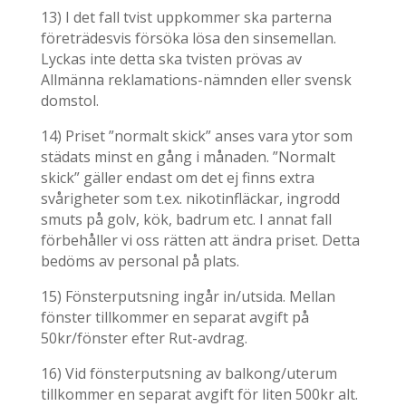
13) I det fall tvist uppkommer ska parterna
företrädesvis försöka lösa den sinsemellan.
Lyckas inte detta ska tvisten prövas av
Allmänna reklamations-nämnden eller svensk
domstol.
14)
Priset ”normalt skick” anses vara ytor som
städats minst en gång i månaden. ”Normalt
skick” gäller endast om det ej finns extra
svårigheter som t.ex. nikotinfläckar, ingrodd
smuts på golv, kök, badrum etc. I annat fall
förbehåller vi oss rätten att ändra priset. Detta
bedöms av personal på plats.
15) Fönsterputsning ingår in/utsida. Mellan
fönster tillkommer en separat avgift på
50kr/fönster efter Rut-avdrag.
16) Vid fönsterputsning av balkong/uterum
tillkommer en separat avgift för liten 500kr alt.