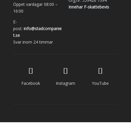
Org.nr: 559426 7394
Öppet vardagar 08:00 –
Innehar F-skattebevis
16:00
E-
post:
info@stadcompanie
t.se
Svar inom 24 timmar
Facebook
Instagram
YouTube
Copyright © 2014 - 2023 | alla rättigheter reserverade
| StädCompaniet Syd AB