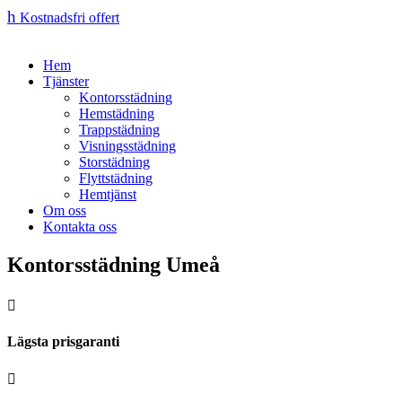
h
Kostnadsfri offert
Hem
Tjänster
Kontorsstädning
Hemstädning
Trappstädning
Visningsstädning
Storstädning
Flyttstädning
Hemtjänst
Om oss
Kontakta oss
Kontorsstädning Umeå

Lägsta prisgaranti
