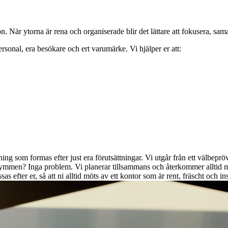
n. När ytorna är rena och organiserade blir det lättare att fokusera, sama
rsonal, era besökare och ert varumärke. Vi hjälper er att:
ng som formas efter just era förutsättningar. Vi utgår från ett välbepröva
ymmen? Inga problem. Vi planerar tillsammans och återkommer alltid med
sas efter er, så att ni alltid möts av ett kontor som är rent, fräscht och i