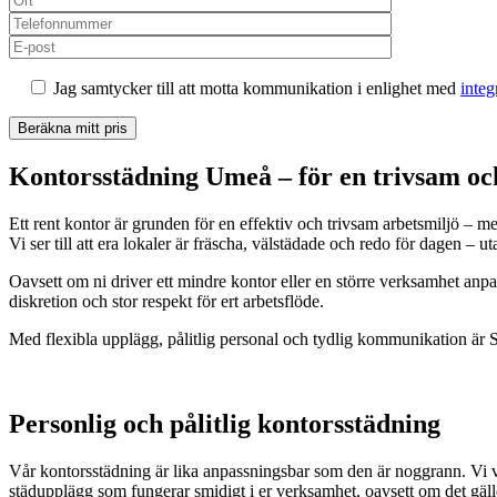
Jag samtycker till att motta kommunikation i enlighet med
integ
Kontorsstädning Umeå – för en trivsam o
Ett rent kontor är grunden för en effektiv och trivsam arbetsmiljö – me
Vi ser till att era lokaler är fräscha, välstädade och redo för dagen – uta
Oavsett om ni driver ett mindre kontor eller en större verksamhet anp
diskretion och stor respekt för ert arbetsflöde.
Med flexibla upplägg, pålitlig personal och tydlig kommunikation är 
Personlig och pålitlig kontorsstädning
Vår kontorsstädning är lika anpassningsbar som den är noggrann. Vi vet 
städupplägg som fungerar smidigt i er verksamhet, oavsett om det gäller