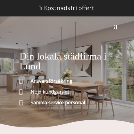
Kostnadsfri offert
h
Din lokala städfirma i
Lund

Ansvarsförsäkring

Nöjd kundgaranti

Samma service personal