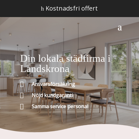
Kostnadsfri offert
h
Din lokala städfirma i
Landskrona

Ansvarsförsäkring

Nöjd kundgaranti

Samma service personal