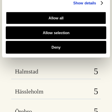
Show details
Eskilstuna
Allow all
Eslöv
Allow selection
Deny
Gävle
Halmstad
Hässleholm
Örebro