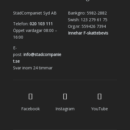
StädCompaniet Syd AB
Bankgiro: 5982-2882
Swish: 123 279 61 75
Telefon:
020 103 111
Org.nr: 559426 7394
Öppet vardagar 08:00 –
Innehar F-skattebevis
16:00
E-
post:
info@stadcompanie
t.se
Svar inom 24 timmar
Facebook
Instagram
YouTube