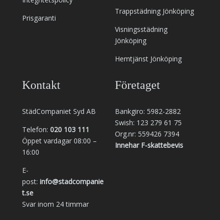
Trappstädning Jönköping
Prisgaranti
Visningsstädning
Jönköping
Hemtjänst Jönköping
Kontakt
Företaget
StädCompaniet Syd AB
Bankgiro: 5982-2882
Swish: 123 279 61 75
Telefon:
020 103 111
Org.nr: 559426 7394
Öppet vardagar 08:00 –
Innehar F-skattebevis
16:00
E-
post:
info@stadcompanie
t.se
Svar inom 24 timmar