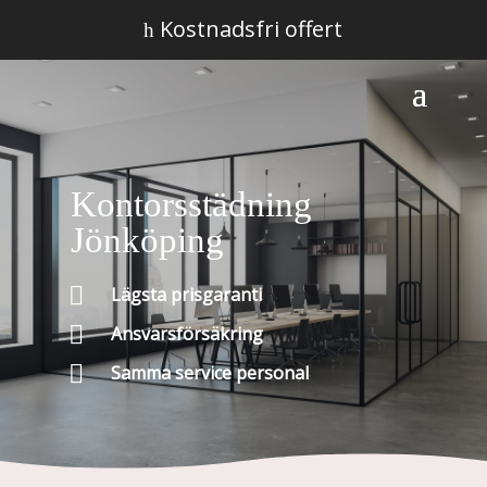
Kostnadsfri offert
h
Kontorsstädning
Jönköping

Lägsta prisgaranti

Ansvarsförsäkring

Samma service personal