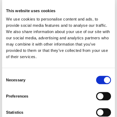
passar era lokaler, rutiner och behov – på ett
sätt som förenklar vardagen och stärker
This website uses cookies
arbetsmiljön.
We use cookies to personalise content and ads, to
Har ni frågor eller vill ni ha en kostnadsfri
provide social media features and to analyse our traffic.
offert? Varmt välkomna att kontakta oss – vi
We also share information about your use of our site with
återkopplar snabbt och hjälper er vidare utan
our social media, advertising and analytics partners who
krångel.
may combine it with other information that you’ve
provided to them or that they’ve collected from your use
Kvalitet och miljö i fokus
of their services.
På samma sätt som vi värnar om våra kunders
trygghet och tillfredsställelse är vi också måna
Consent
om vår miljö och vill göra vårt i klimatfrågan.
Necessary
Selection
Vi arbetar utifrån tydliga instruktioner i vårt
affärssystem så att eventuella ersättare vid
Preferences
sjukdom vet vad som ska göras. För säker
nyckelhantering har vi vidare ett samarbete
med SSF, Svenska Stöldskyddsföreningen så att
Statistics
alla nycklar vi kvitterar ut tilldelas en personlig