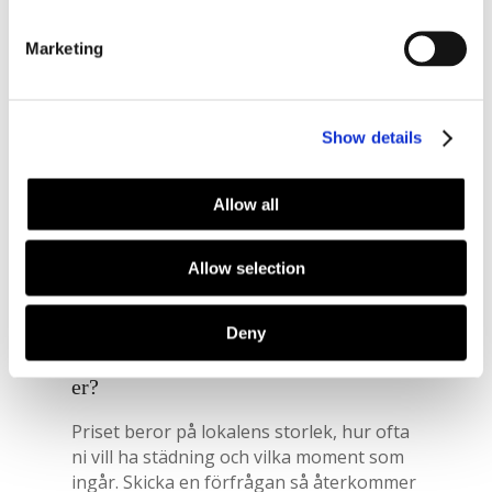
skyddsbricka.
Marketing
Alla rengöringsmedel som används är
miljöcertifierade och vi använder vatten i så
liten mängd som möjligt. Allt städmaterial så
Show details
som trasor och moppar återanvänds och
sopsortering sker enligt möjligheter och
kundens egna önskemål.
Allow all
Frågor och svar om vår
Allow selection
kontorsstädning
Deny
Hur mycket kostar det att anlita
er?
Priset beror på lokalens storlek, hur ofta
ni vill ha städning och vilka moment som
ingår. Skicka en förfrågan så återkommer