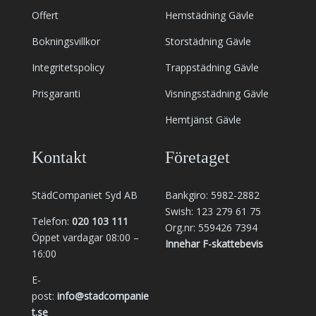
Offert
Hemstädning Gävle
Bokningsvillkor
Storstädning Gävle
Integritetspolicy
Trappstädning Gävle
Prisgaranti
Visningsstädning Gävle
Hemtjänst Gävle
Kontakt
Företaget
StädCompaniet Syd AB
Bankgiro: 5982-2882
Swish: 123 279 61 75
Telefon:
020 103 111
Org.nr: 559426 7394
Öppet vardagar 08:00 –
Innehar F-skattebevis
16:00
E-
post:
info@stadcompanie
t.se