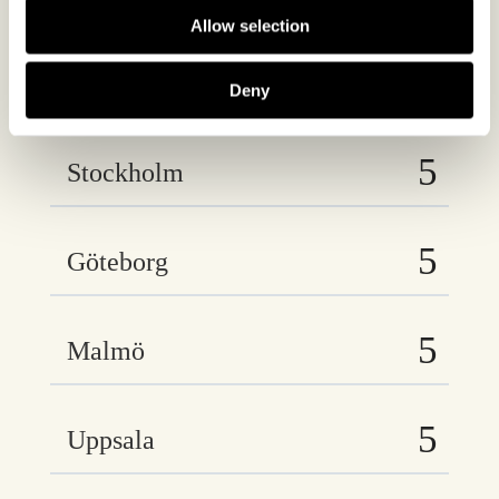
Vi finns på följande orter
Allow selection
Deny
Stockholm
Göteborg
Malmö
Uppsala