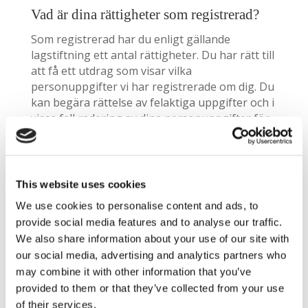
Vad är dina rättigheter som registrerad?
Som registrerad har du enligt gällande
lagstiftning ett antal rättigheter. Du har rätt till
att få ett utdrag som visar vilka
personuppgifter vi har registrerade om dig. Du
kan begära rättelse av felaktiga uppgifter och i
vissa fall radering av dina personuppgifter för
de fall att denna data inte längre är nödvändig
för det syfte den blev insamlad för. Tänkt dock
på att det kan finnas legala skyldigheter för oss
som hindrar en direkt radering, t.ex. krav i
This website uses cookies
bokförings- och skattelagstiftning.
We use cookies to personalise content and ads, to
provide social media features and to analyse our traffic.
Vill du framföra synpunkter eller klagomål till
en tillsynsmyndighet eller undrar något annat
We also share information about your use of our site with
om dina rättigheter kring personuppgifter som
our social media, advertising and analytics partners who
behandlas av oss ska du vända dig till
may combine it with other information that you’ve
datainspektionen som är utsedd
provided to them or that they’ve collected from your use
tillsynsmyndighet och därmed ansvarig för att
of their services.